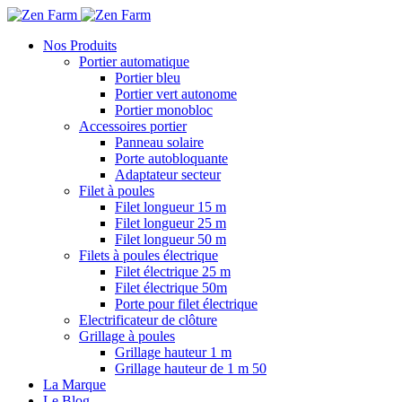
Nos Produits
Portier automatique
Portier bleu
Portier vert autonome
Portier monobloc
Accessoires portier
Panneau solaire
Porte autobloquante
Adaptateur secteur
Filet à poules
Filet longueur 15 m
Filet longueur 25 m
Filet longueur 50 m
Filets à poules électrique
Filet électrique 25 m
Filet électrique 50m
Porte pour filet électrique
Electrificateur de clôture
Grillage à poules
Grillage hauteur 1 m
Grillage hauteur de 1 m 50
La Marque
Le Blog