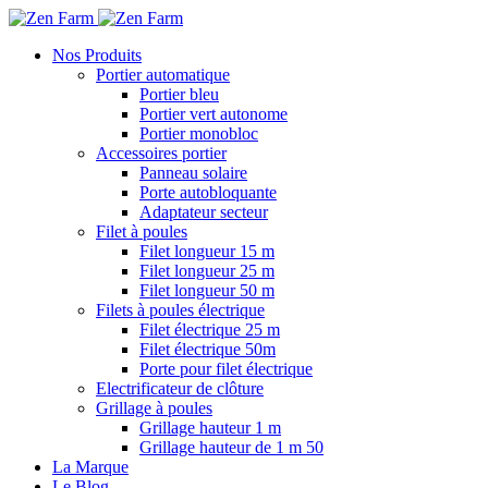
Nos Produits
Portier automatique
Portier bleu
Portier vert autonome
Portier monobloc
Accessoires portier
Panneau solaire
Porte autobloquante
Adaptateur secteur
Filet à poules
Filet longueur 15 m
Filet longueur 25 m
Filet longueur 50 m
Filets à poules électrique
Filet électrique 25 m
Filet électrique 50m
Porte pour filet électrique
Electrificateur de clôture
Grillage à poules
Grillage hauteur 1 m
Grillage hauteur de 1 m 50
La Marque
Le Blog