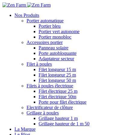
Nos Produits
Portier automatique
Portier bleu
Portier vert autonome
Portier monobloc
Accessoires portier
Panneau solaire
Porte autobloquante
Adaptateur secteur
Filet à poules
Filet longueur 15 m
Filet longueur 25 m
Filet longueur 50 m
Filets à poules électrique
Filet électrique 25 m
Filet électrique 50m
Porte pour filet électrique
Electrificateur de clôture
Grillage à poules
Grillage hauteur 1 m
Grillage hauteur de 1 m 50
La Marque
Le Blog