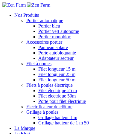
Nos Produits
Portier automatique
Portier bleu
Portier vert autonome
Portier monobloc
Accessoires portier
Panneau solaire
Porte autobloquante
Adaptateur secteur
Filet à poules
Filet longueur 15 m
Filet longueur 25 m
Filet longueur 50 m
Filets à poules électrique
Filet électrique 25 m
Filet électrique 50m
Porte pour filet électrique
Electrificateur de clôture
Grillage à poules
Grillage hauteur 1 m
Grillage hauteur de 1 m 50
La Marque
Le Blog